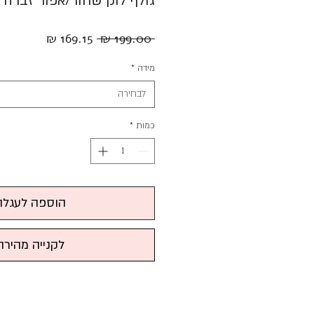
גולף לוק שחור/אפור זברה
מחיר
מחיר
 ‏199.00 ‏₪ 
רגיל
מבצע
מידה
*
לבחירה
כמות
*
הוספה לעגלה
לקנייה מהירה