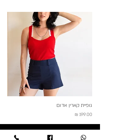
גופיית קארין אדום
גופי
מחיר
מחיר