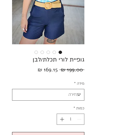
גופיית לורי תכלת/לבן
מחיר
מחיר
 ‏199.00 ‏₪ 
רגיל
מבצע
מידה
*
כמות
*