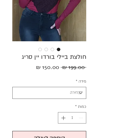
חולצת ביילי בורדו יין סריג
מחיר
מחיר
 ‏199.00 ‏₪ 
רגיל
מבצע
מידה
*
כמות
*