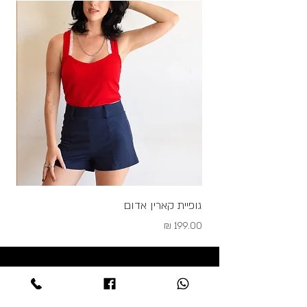
גופיית קארין אדום
גופי
מחיר
מחיר