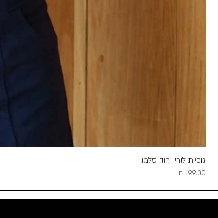
גופיית לורי ורוד סלמון
מחיר