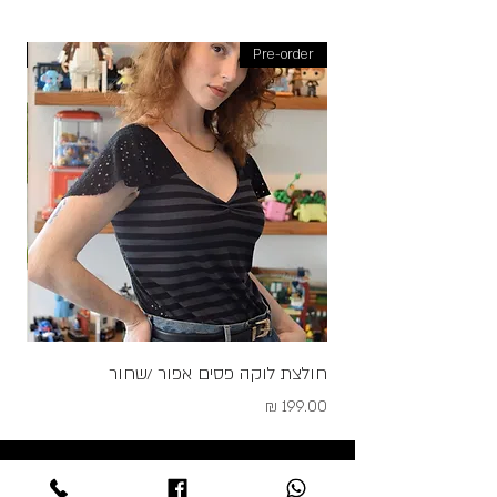
der
Pre-order
חולצת לוקה פסים אפור /שחור
גופי
מחיר
מחיר